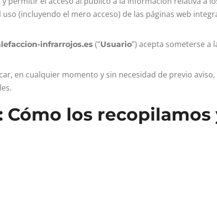
 y permitir el acceso al público a la información relativa a
uso (incluyendo el mero acceso) de las páginas web integran
(“
”) acepta someterse a 
efaccion-infrarrojos.es
Usuario
car, en cualquier momento y sin necesidad de previo aviso, 
les.
: Cómo los recopilamos