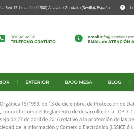
/La Red 17, Local 44 (41500) Alcalá de Guadaira (Sevilla), España
Lu
info@ir-radiant.co
900 49 49 16
email
TELÉFONO GRATUITO
EMAIL de ATENCIÓN A
RIOR
EXTERIOR
BAJO MESA
BLOG
rgánica 15/1999, de 13 de diciembre, de Protección de Dat
e, conocido como el Reglamento de desarrollo de la LOPD. 
jo de 27 de abril de 2016 relativo a la protección de las pe
ociedad de la Información y Comercio Electrónico (LSSICE ó LS