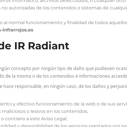
e virus informático, archivos defectuosos, o cualquier ot
no autorizadas de los contenidos o sistemas de cualquie
to al normal funcionamiento y finalidad de todos aquello
infrarrojos.es
de IR Radiant
ngún concepto por ningún tipo de daño que pudiesen ocasio
ido de la misma o de los contenidos e informaciones accesible
e hace responsable, en ningún caso, de los daños y perjuic
iento y efectivo funcionamiento de la web o de sus servi
maliciosos o lesivos en los contenidos;
 o contrario a este Aviso Legal;
d, utilidad y disponibilidad de los servicios prestados por 