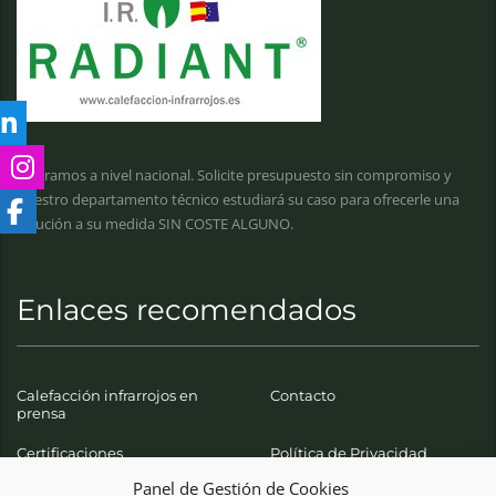
Operamos a nivel nacional. Solicite presupuesto sin compromiso y
nuestro departamento técnico estudiará su caso para ofrecerle una
solución a su medida SIN COSTE ALGUNO.
Enlaces recomendados
Calefacción infrarrojos en
Contacto
prensa
Certificaciones
Política de Privacidad
Panel de Gestión de Cookies
Aviso Legal
Política de Devoluciones